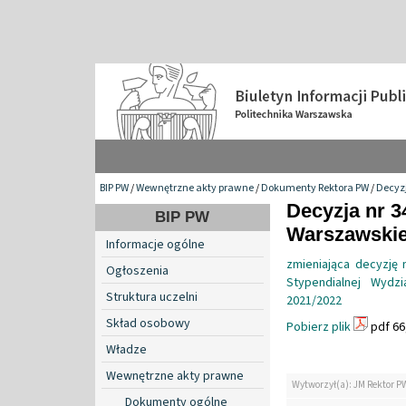
BIP PW
/
Wewnętrzne akty prawne
/
Dokumenty Rektora PW
/
Decyzj
Decyzja nr 3
BIP PW
Warszawskiej
Informacje ogólne
zmieniająca decyzję
Ogłoszenia
Stypendialnej Wydz
Struktura uczelni
2021/2022
Skład osobowy
Pobierz plik
pdf 66
Władze
Wewnętrzne akty prawne
Wytworzył(a): JM Rektor P
Dokumenty ogólne