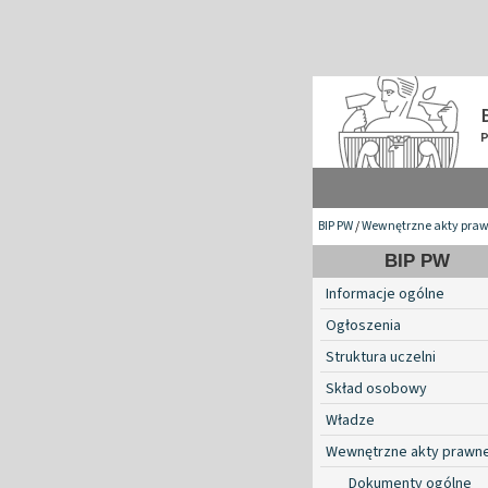
BIP PW
/
Wewnętrzne akty pra
BIP PW
Informacje ogólne
Ogłoszenia
Struktura uczelni
Skład osobowy
Władze
Wewnętrzne akty prawn
Dokumenty ogólne