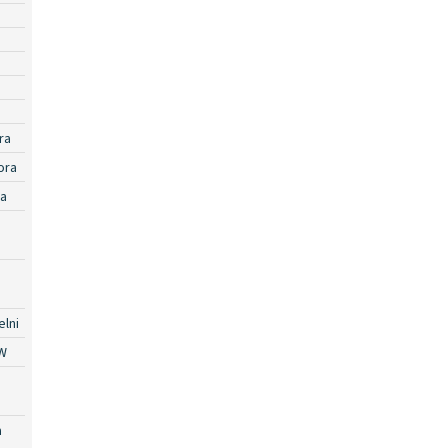
ra
ora
ra
lni
W
a