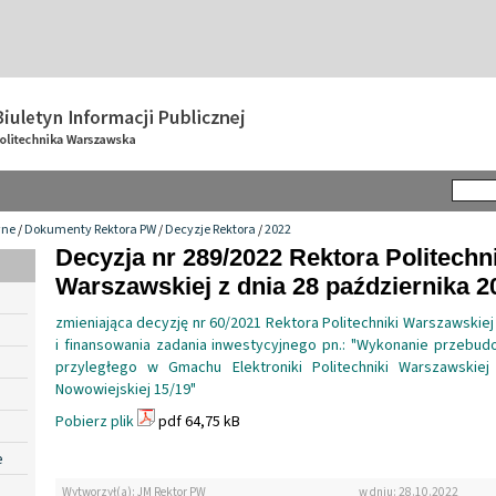
wne
/
Dokumenty Rektora PW
/
Decyzje Rektora
/
2022
Decyzja nr 289/2022 Rektora Politechn
Warszawskiej z dnia 28 października 20
zmieniająca decyzję nr 60/2021 Rektora Politechniki Warszawskie
i finansowania zadania inwestycyjnego pn.: "Wykonanie przebud
przyległego w Gmachu Elektroniki Politechniki Warszawskie
Nowowiejskiej 15/19"
Pobierz plik
pdf 64,75 kB
e
Wytworzył(a): JM Rektor PW
w dniu: 28.10.2022