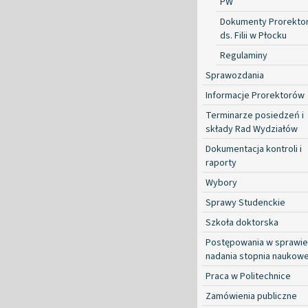
PW
Dokumenty Prorekto
ds. Filii w Płocku
Regulaminy
Sprawozdania
Informacje Prorektorów
Terminarze posiedzeń i
składy Rad Wydziałów
Dokumentacja kontroli i
raporty
Wybory
Sprawy Studenckie
Szkoła doktorska
Postępowania w sprawie
nadania stopnia naukow
Praca w Politechnice
Zamówienia publiczne