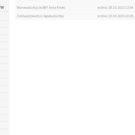
PW
Wprowadził(a) do BIP: Anna Kmieć
w dniu: 28.10.2022 12:04
Zaktualizował(a): Agnieszka Maj
w dniu: 19.05.2025 10:20