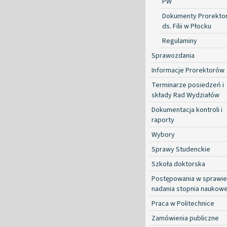
PW
Dokumenty Prorekto
ds. Filii w Płocku
Regulaminy
Sprawozdania
Informacje Prorektorów
Terminarze posiedzeń i
składy Rad Wydziałów
Dokumentacja kontroli i
raporty
Wybory
Sprawy Studenckie
Szkoła doktorska
Postępowania w sprawie
nadania stopnia naukow
Praca w Politechnice
Zamówienia publiczne