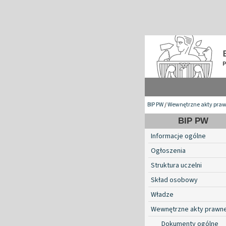
BIP PW
/
Wewnętrzne akty pra
BIP PW
Informacje ogólne
Ogłoszenia
Struktura uczelni
Skład osobowy
Władze
Wewnętrzne akty prawn
Dokumenty ogólne