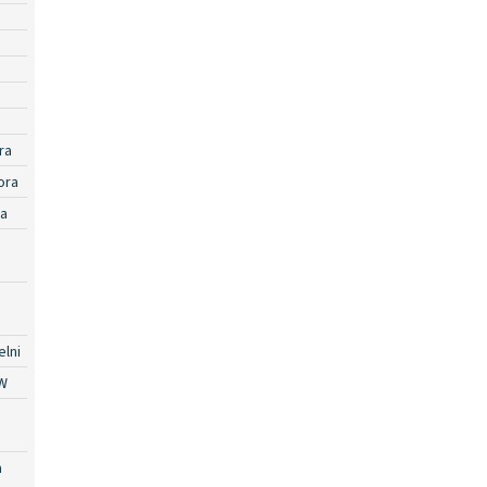
ra
ora
ra
lni
W
a