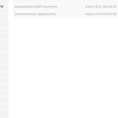
PW
Wprowadził(a) do BIP: Anna Kmieć
w dniu: 28.10.2022 08:34
Zaktualizował(a): Agnieszka Maj
w dniu: 19.05.2025 10:20