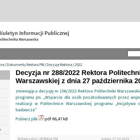
wne
/
Dokumenty Rektora PW
/
Decyzje Rektora
/
2022
Decyzja nr 288/2022 Rektora Politechn
Warszawskiej z dnia 27 października 20
zmieniająca decyzję nr 106/2022 Rektora Politechniki Warszawsk
programu pn. „Wsparcie dla osób poszkodowanych przez wojn
realizacji w Politechnice Warszawskiej programu „Inicjatywa 
badawcza”
Pobierz plik
pdf 66,47 kB
e
Wytworzył(a): JM Rektor PW
w dniu: 27.10.2022