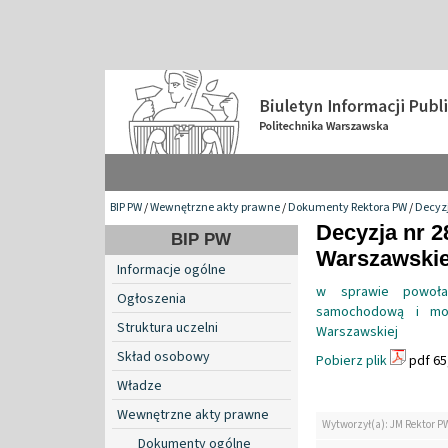
BIP PW
/
Wewnętrzne akty prawne
/
Dokumenty Rektora PW
/
Decyzj
Decyzja nr 2
BIP PW
Warszawskiej
Informacje ogólne
w sprawie powołan
Ogłoszenia
samochodową i mobi
Struktura uczelni
Warszawskiej
Skład osobowy
Pobierz plik
pdf 65
Władze
Wewnętrzne akty prawne
Wytworzył(a): JM Rektor P
Dokumenty ogólne