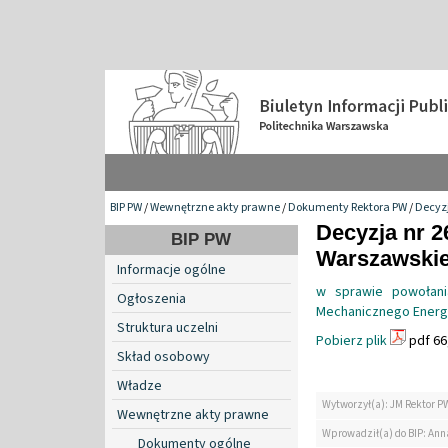
BIP PW
/
Wewnętrzne akty prawne
/
Dokumenty Rektora PW
/
Decyzj
Decyzja nr 2
BIP PW
Warszawskiej
Informacje ogólne
w sprawie powołani
Ogłoszenia
Mechanicznego Energe
Struktura uczelni
Pobierz plik
pdf 66
Skład osobowy
Władze
Wytworzył(a): JM Rektor P
Wewnętrzne akty prawne
Wprowadził(a) do BIP: Ann
Dokumenty ogólne