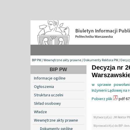
BIP PW
/
Wewnętrzne akty prawne
/
Dokumenty Rektora PW
/
Decyzj
Decyzja nr 2
BIP PW
Warszawskiej
Informacje ogólne
w sprawie powołani
Ogłoszenia
Inżynierii Lądowej na
Struktura uczelni
Pobierz plik
pdf 67
Skład osobowy
Władze
Wytworzył(a): JM Rektor P
Wewnętrzne akty prawne
Wprowadził(a) do BIP: Ann
Dokumenty ogólne