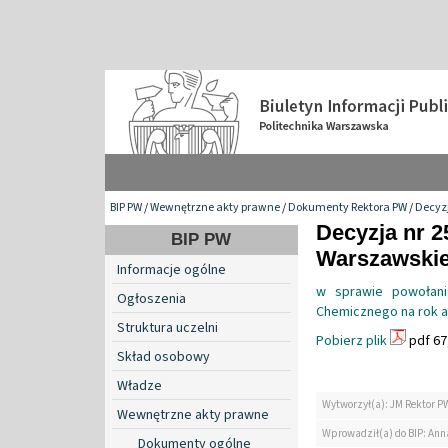
BIP PW
/
Wewnętrzne akty prawne
/
Dokumenty Rektora PW
/
Decyzj
Decyzja nr 2
BIP PW
Warszawskiej
Informacje ogólne
w sprawie powołani
Ogłoszenia
Chemicznego na rok a
Struktura uczelni
Pobierz plik
pdf 67
Skład osobowy
Władze
Wytworzył(a): JM Rektor P
Wewnętrzne akty prawne
Wprowadził(a) do BIP: Ann
Dokumenty ogólne