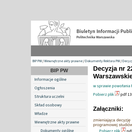
BIP PW
/
Wewnętrzne akty prawne
/
Dokumenty Rektora PW
/
Decyzj
Decyzja nr 2
BIP PW
Warszawskiej
Informacje ogólne
w sprawie powołania 
Ogłoszenia
Pobierz plik
pdf 13
Struktura uczelni
Skład osobowy
Załączniki:
Władze
zmieniająca decyzję
Wewnętrzne akty prawne
programowej studiów 
Dokumenty ogólne
Pobierz plik
pdf