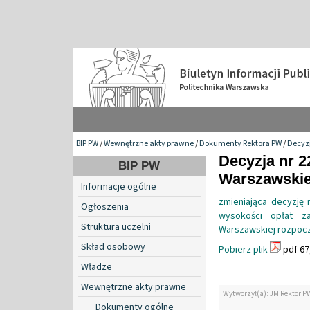
BIP PW
/
Wewnętrzne akty prawne
/
Dokumenty Rektora PW
/
Decyzj
Decyzja nr 2
BIP PW
Warszawskiej
Informacje ogólne
zmieniająca decyzję 
Ogłoszenia
wysokości opłat za
Struktura uczelni
Warszawskiej rozpocz
Skład osobowy
Pobierz plik
pdf 67
Władze
Wewnętrzne akty prawne
Wytworzył(a): JM Rektor P
Dokumenty ogólne