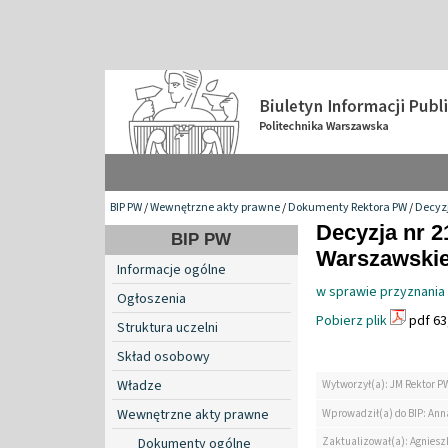
BIP PW
/
Wewnętrzne akty prawne
/
Dokumenty Rektora PW
/
Decyzj
Decyzja nr 2
BIP PW
Warszawskiej
Informacje ogólne
w sprawie przyznania
Ogłoszenia
Pobierz plik
pdf 63
Struktura uczelni
Skład osobowy
Władze
Wytworzył(a): JM Rektor P
Wewnętrzne akty prawne
Wprowadził(a) do BIP: Ann
Zaktualizował(a): Agniesz
Dokumenty ogólne