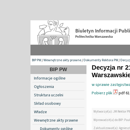
BIP PW
/
Wewnętrzne akty prawne
/
Dokumenty Rektora PW
/
Decyzj
Decyzja nr 2
BIP PW
Warszawskiej
Informacje ogólne
w sprawie zastępstwa
Ogłoszenia
Pobierz plik
pdf 61
Struktura uczelni
Skład osobowy
Władze
Wytworzył(a): JM Rektor P
Wewnętrzne akty prawne
Wprowadził(a) do BIP: Pau
Zaktualizował(a): Agniesz
Dokumenty ogólne