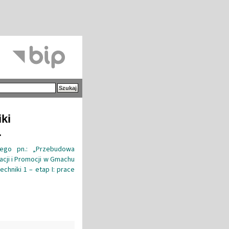
iki
.
nego pn.: „Przebudowa
acji i Promocji w Gmachu
chniki 1 – etap I: prace