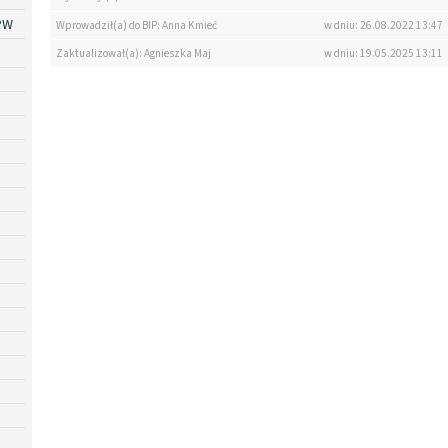
PW
Wprowadził(a) do BIP: Anna Kmieć
w dniu: 26.08.2022 13:47
Zaktualizował(a): Agnieszka Maj
w dniu: 19.05.2025 13:11