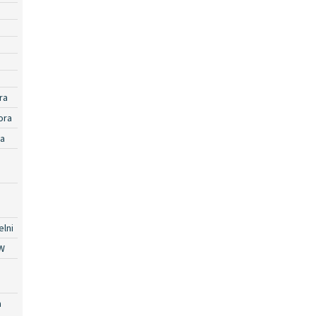
ra
ora
ra
lni
W
a