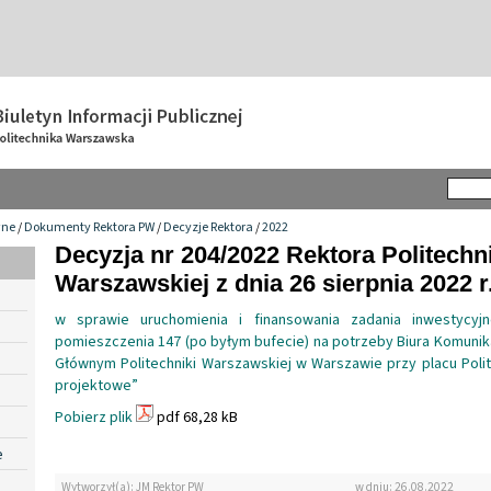
wne
/
Dokumenty Rektora PW
/
Decyzje Rektora
/
2022
Decyzja nr 204/2022 Rektora Politechn
Warszawskiej z dnia 26 sierpnia 2022 r
w sprawie uruchomienia i finansowania zadania inwestycyj
pomieszczenia 147 (po byłym bufecie) na potrzeby Biura Komunik
Głównym Politechniki Warszawskiej w Warszawie przy placu Polite
projektowe”
Pobierz plik
pdf 68,28 kB
e
Wytworzył(a): JM Rektor PW
w dniu: 26.08.2022