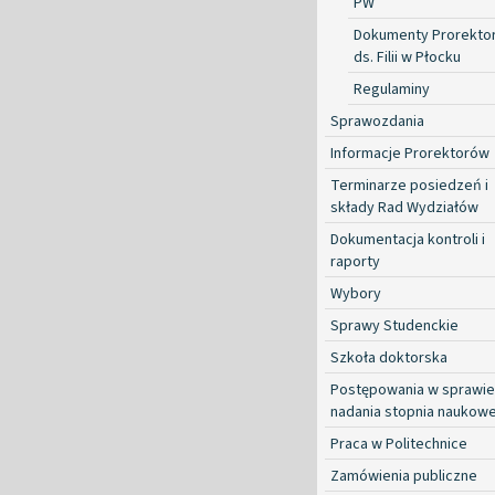
PW
Dokumenty Prorekto
ds. Filii w Płocku
Regulaminy
Sprawozdania
Informacje Prorektorów
Terminarze posiedzeń i
składy Rad Wydziałów
Dokumentacja kontroli i
raporty
Wybory
Sprawy Studenckie
Szkoła doktorska
Postępowania w sprawie
nadania stopnia naukow
Praca w Politechnice
Zamówienia publiczne