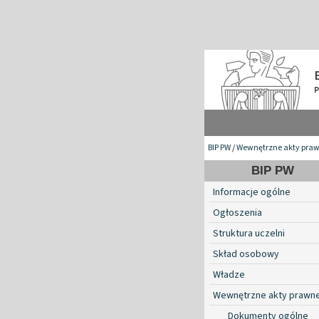
BIP PW
/
Wewnętrzne akty pra
BIP PW
Informacje ogólne
Ogłoszenia
Struktura uczelni
Skład osobowy
Władze
Wewnętrzne akty prawn
Dokumenty ogólne