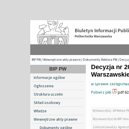
BIP PW
/
Wewnętrzne akty prawne
/
Dokumenty Rektora PW
/
Decyzj
Decyzja nr 2
BIP PW
Warszawskiej
Informacje ogólne
w sprawie zastępstwa
Ogłoszenia
Pobierz plik
pdf 62
Struktura uczelni
Skład osobowy
Władze
Wytworzył(a): JM Rektor P
Wewnętrzne akty prawne
Wprowadził(a) do BIP: Ann
Zaktualizował(a): Agniesz
Dokumenty ogólne