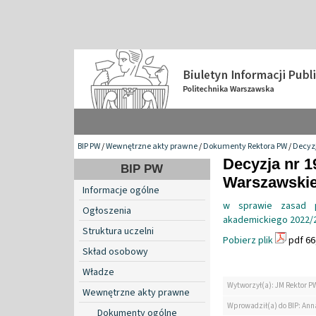
BIP PW
/
Wewnętrzne akty prawne
/
Dokumenty Rektora PW
/
Decyzj
Decyzja nr 1
BIP PW
Warszawskiej
Informacje ogólne
w sprawie zasad 
Ogłoszenia
akademickiego 2022/20
Struktura uczelni
Pobierz plik
pdf 66
Skład osobowy
Władze
Wytworzył(a): JM Rektor P
Wewnętrzne akty prawne
Wprowadził(a) do BIP: Ann
Dokumenty ogólne