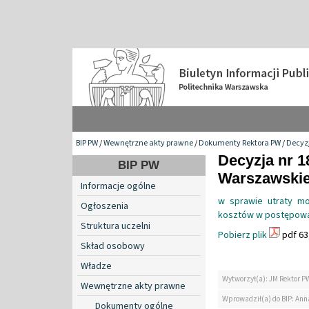
BIP PW
/
Wewnętrzne akty prawne
/
Dokumenty Rektora PW
/
Decyzj
Decyzja nr 1
BIP PW
Warszawskiej
Informacje ogólne
w sprawie utraty m
Ogłoszenia
kosztów w postępowa
Struktura uczelni
Pobierz plik
pdf 63
Skład osobowy
Władze
Wytworzył(a): JM Rektor P
Wewnętrzne akty prawne
Wprowadził(a) do BIP: Ann
Dokumenty ogólne