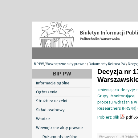
BIP PW
/
Wewnętrzne akty prawne
/
Dokumenty Rektora PW
/
Decyzj
Decyzja nr 1
BIP PW
Warszawskiej 
Informacje ogólne
zmieniająca decyzję 
Ogłoszenia
Grupy Monitorującej 
Struktura uczelni
procesu wdrażania w 
Researchers (HRS4R) 
Skład osobowy
Pobierz plik
pdf 66
Władze
Wewnętrzne akty prawne
Dokumenty ogólne
Wytworzył(a): JM Rektor P