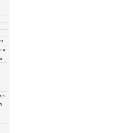
ra
ora
ra
lni
W
a