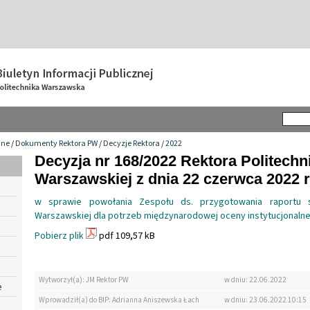
wne
/
Dokumenty Rektora PW
/
Decyzje Rektora
/
2022
Decyzja nr 168/2022 Rektora Politechn
Warszawskiej z dnia 22 czerwca 2022 r
w sprawie powołania Zespołu ds. przygotowania raportu s
Warszawskiej dla potrzeb międzynarodowej oceny instytucjonalne
Pobierz plik
pdf 109,57 kB
Wytworzył(a): JM Rektor PW
w dniu: 22.06.2022
e
Wprowadził(a) do BIP: Adrianna Aniszewska Łach
w dniu: 23.06.2022 10:15