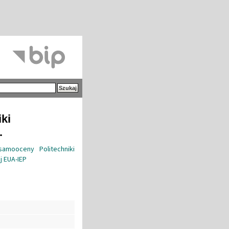
iki
.
amooceny Politechniki
j EUA-IEP