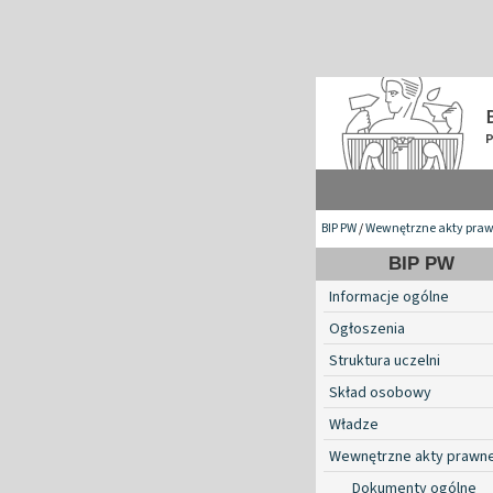
BIP PW
/
Wewnętrzne akty pra
BIP PW
Informacje ogólne
Ogłoszenia
Struktura uczelni
Skład osobowy
Władze
Wewnętrzne akty prawn
Dokumenty ogólne