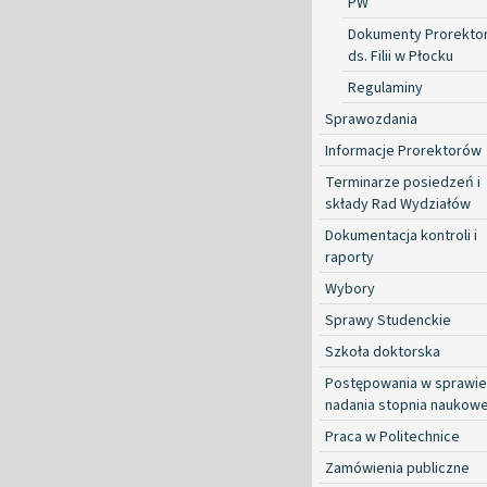
PW
Dokumenty Prorekto
ds. Filii w Płocku
Regulaminy
Sprawozdania
Informacje Prorektorów
Terminarze posiedzeń i
składy Rad Wydziałów
Dokumentacja kontroli i
raporty
Wybory
Sprawy Studenckie
Szkoła doktorska
Postępowania w sprawie
nadania stopnia naukow
Praca w Politechnice
Zamówienia publiczne