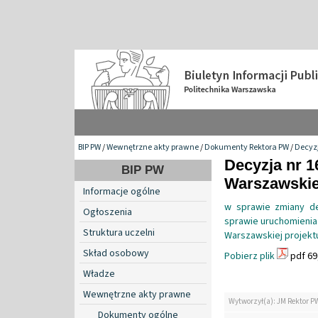
BIP PW
/
Wewnętrzne akty prawne
/
Dokumenty Rektora PW
/
Decyzj
Decyzja nr 1
BIP PW
Warszawskiej
Informacje ogólne
w sprawie zmiany de
Ogłoszenia
sprawie uruchomienia
Struktura uczelni
Warszawskiej projekt
Skład osobowy
Pobierz plik
pdf 69
Władze
Wewnętrzne akty prawne
Wytworzył(a): JM Rektor P
Dokumenty ogólne