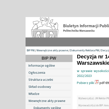
BIP PW
/
Wewnętrzne akty prawne
/
Dokumenty Rektora PW
/
Decyzj
Decyzja nr 1
BIP PW
Warszawskiej
Informacje ogólne
w sprawie wysokości
Ogłoszenia
2022/2023
Struktura uczelni
Pobierz plik
pdf 69
Skład osobowy
Władze
Wytworzył(a): JM Rektor P
Wewnętrzne akty prawne
Wprowadził(a) do BIP: Ann
Dokumenty ogólne