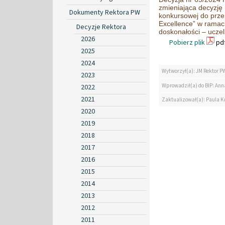
zmieniająca decyzję
Dokumenty Rektora PW
konkursowej do prz
Excellence” w ramach
Decyzje Rektora
doskonałości – ucze
2026
Pobierz plik
pdf
2025
2024
Wytworzył(a): JM Rektor P
2023
Wprowadził(a) do BIP: Ann
2022
2021
Zaktualizował(a): Paula K
2020
2019
2018
2017
2016
2015
2014
2013
2012
2011