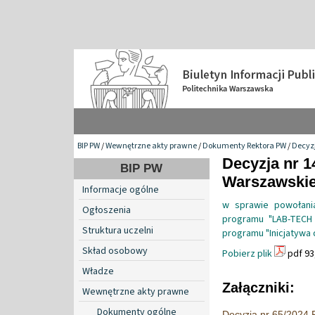
BIP PW
/
Wewnętrzne akty prawne
/
Dokumenty Rektora PW
/
Decyzj
Decyzja nr 1
BIP PW
Warszawskiej
Informacje ogólne
w sprawie powołani
Ogłoszenia
programu "LAB-TECH 
Struktura uczelni
programu "Inicjatywa 
Skład osobowy
Pobierz plik
pdf 93
Władze
Załączniki:
Wewnętrzne akty prawne
Dokumenty ogólne
Decyzja nr 65/2024 R