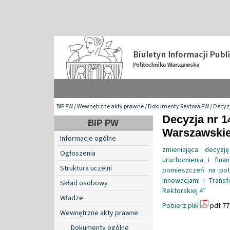
BIP PW
/
Wewnętrzne akty prawne
/
Dokumenty Rektora PW
/
Decyzj
Decyzja nr 1
BIP PW
Warszawskiej
Informacje ogólne
zmieniająca decyzj
Ogłoszenia
uruchomienia i fina
Struktura uczelni
pomieszczeń na pot
Innowacjami i Transf
Skład osobowy
Rektorskiej 4”
Władze
Pobierz plik
pdf 77
Wewnętrzne akty prawne
Dokumenty ogólne