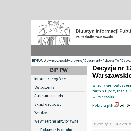
BIP PW
/
Wewnętrzne akty prawne
/
Dokumenty Rektora PW
/
Decyzj
Decyzja nr 1
BIP PW
Warszawskiej
Informacje ogólne
w sprawie ogłoszeni
Ogłoszenia
terminu przyznania 
Struktura uczelni
Warszawskiej
Skład osobowy
Pobierz plik
pdf 64
Władze
Wewnętrzne akty prawne
Wytworzył(a): JM Rektor P
Dokumenty ogólne