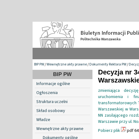
BIP PW
/
Wewnętrzne akty prawne
/
Dokumenty Rektora PW
/
Decyzj
Decyzja nr 3
BIP PW
Warszawskiej
Informacje ogólne
zmieniająca decyzj
Ogłoszenia
uruchomienia i fi
Struktura uczelni
transformatorowych T
Warszawskiej w Wars
Skład osobowy
NN zasilającego rozd
Władze
Warszawie przy ul. N
Wewnętrzne akty prawne
Pobierz plik
pdf 64
Dokumenty ogólne