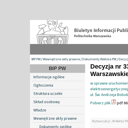
BIP PW
/
Wewnętrzne akty prawne
/
Dokumenty Rektora PW
/
Decyzj
Decyzja nr 3
BIP PW
Warszawskiej
Informacje ogólne
w sprawie uruchomieni
Ogłoszenia
elektroenergetycznej
Struktura uczelni
ul. Św. Andrzeja Bobol
Skład osobowy
Pobierz plik
pdf 66
Władze
Wewnętrzne akty prawne
Wytworzył(a): JM Rektor P
Dokumenty ogólne