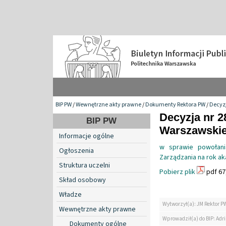
BIP PW
/
Wewnętrzne akty prawne
/
Dokumenty Rektora PW
/
Decyzj
Decyzja nr 2
BIP PW
Warszawskiej
Informacje ogólne
w sprawie powołani
Ogłoszenia
Zarządzania na rok a
Struktura uczelni
Pobierz plik
pdf 67
Skład osobowy
Władze
Wytworzył(a): JM Rektor P
Wewnętrzne akty prawne
Wprowadził(a) do BIP: Ad
Dokumenty ogólne