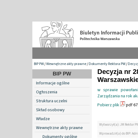
BIP PW
/
Wewnętrzne akty prawne
/
Dokumenty Rektora PW
/
Decyzj
Decyzja nr 2
BIP PW
Warszawskiej
Informacje ogólne
w sprawie powołani
Ogłoszenia
Zarządzania na rok a
Struktura uczelni
Pobierz plik
pdf 67
Skład osobowy
Władze
Wytworzył(a): JM Rektor P
Wewnętrzne akty prawne
Wprowadził(a) do BIP: Ad
Dokumenty ogólne