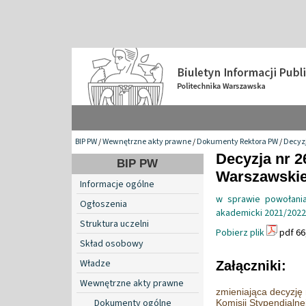
BIP PW
/
Wewnętrzne akty prawne
/
Dokumenty Rektora PW
/
Decyzj
Decyzja nr 2
BIP PW
Warszawskiej
Informacje ogólne
w sprawie powołania
Ogłoszenia
akademicki 2021/2022
Struktura uczelni
Pobierz plik
pdf 66
Skład osobowy
Władze
Załączniki:
Wewnętrzne akty prawne
zmieniająca decyzję
Dokumenty ogólne
Komisji Stypendialn