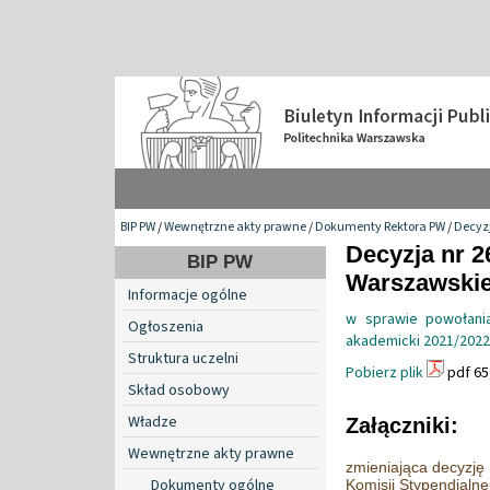
BIP PW
/
Wewnętrzne akty prawne
/
Dokumenty Rektora PW
/
Decyzj
Decyzja nr 2
BIP PW
Warszawskiej
Informacje ogólne
w sprawie powołania
Ogłoszenia
akademicki 2021/2022
Struktura uczelni
Pobierz plik
pdf 65
Skład osobowy
Władze
Załączniki:
Wewnętrzne akty prawne
zmieniająca decyzję
Dokumenty ogólne
Komisji Stypendialn