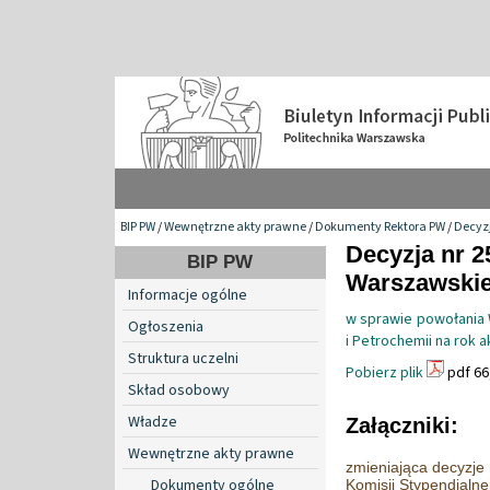
BIP PW
/
Wewnętrzne akty prawne
/
Dokumenty Rektora PW
/
Decyzj
Decyzja nr 2
BIP PW
Warszawskiej
Informacje ogólne
w sprawie powołania 
Ogłoszenia
i Petrochemii na rok 
Struktura uczelni
Pobierz plik
pdf 66
Skład osobowy
Władze
Załączniki:
Wewnętrzne akty prawne
zmieniająca decyzje
Dokumenty ogólne
Komisji Stypendialne