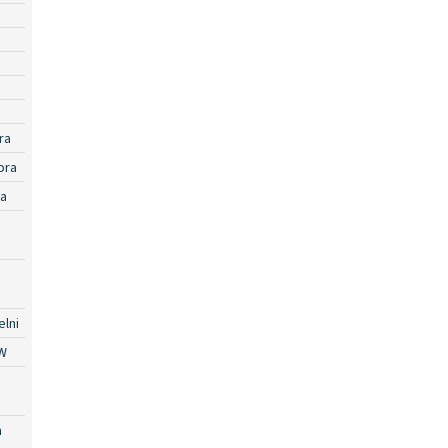
ra
ora
ra
lni
W
a