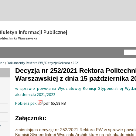
wne
/
Dokumenty Rektora PW
/
Decyzje Rektora
/
2021
Decyzja nr 252/2021 Rektora Politechn
Warszawskiej z dnia 15 października 20
w sprawie powołania Wydziałowej Komisji Stypendialnej Wydzi
akademicki 2021/2022
Pobierz plik
pdf 65,98 kB
Załączniki:
e
zmieniająca decyzję nr 252/2021 Rektora PW w sprawie powoł
Komisji Stypendialnej Wydziału Architektury na rok akademick