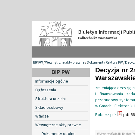
BIP PW
/
Wewnętrzne akty prawne
/
Dokumenty Rektora PW
/
Decyzj
Decyzja nr 2
BIP PW
Warszawskiej
Informacje ogólne
zmieniająca decyzję n
Ogłoszenia
i finansowania zad
Struktura uczelni
przebudowy systemu p
w Gmachu Elektroniki 
Skład osobowy
Pobierz plik
pdf 66
Władze
Wewnętrzne akty prawne
Dokumenty ogólne
Wytworzył(a): JM Rektor P