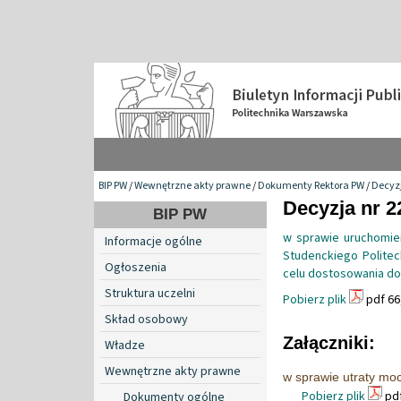
BIP PW
/
Wewnętrzne akty prawne
/
Dokumenty Rektora PW
/
Decyzj
Decyzja nr 2
BIP PW
w sprawie uruchomie
Informacje ogólne
Studenckiego Politec
Ogłoszenia
celu dostosowania d
Struktura uczelni
Pobierz plik
pdf 66
Skład osobowy
Załączniki:
Władze
Wewnętrzne akty prawne
w sprawie utraty moc
Pobierz plik
pdf
Dokumenty ogólne