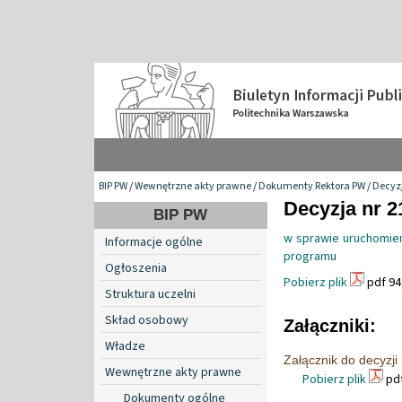
BIP PW
/
Wewnętrzne akty prawne
/
Dokumenty Rektora PW
/
Decyzj
Decyzja nr 2
BIP PW
w sprawie uruchomien
Informacje ogólne
programu
Ogłoszenia
Pobierz plik
pdf 94
Struktura uczelni
Skład osobowy
Załączniki:
Władze
Załącznik do decyzji
Wewnętrzne akty prawne
Pobierz plik
pdf
Dokumenty ogólne