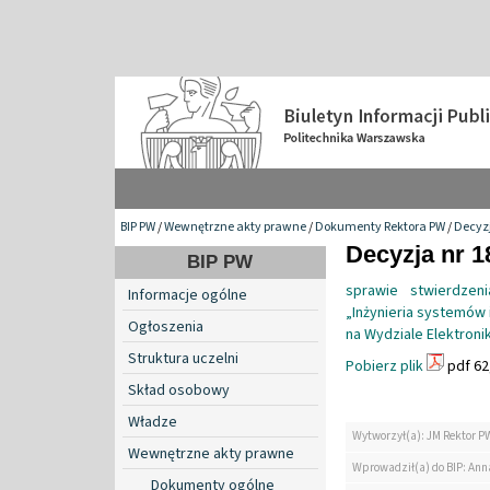
BIP PW
/
Wewnętrzne akty prawne
/
Dokumenty Rektora PW
/
Decyzj
Decyzja nr 1
BIP PW
sprawie stwierdzen
Informacje ogólne
„Inżynieria systemów
Ogłoszenia
na Wydziale Elektronik
Struktura uczelni
Pobierz plik
pdf 62
Skład osobowy
Władze
Wytworzył(a): JM Rektor P
Wewnętrzne akty prawne
Wprowadził(a) do BIP: Ann
Dokumenty ogólne