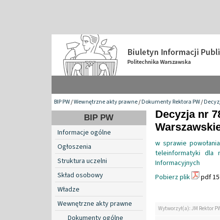
BIP PW
/
Wewnętrzne akty prawne
/
Dokumenty Rektora PW
/
Decyzj
Decyzja nr 7
BIP PW
Warszawskiej
Informacje ogólne
w sprawie powołania
Ogłoszenia
teleinformatyki dla 
Struktura uczelni
Informacyjnych
Skład osobowy
Pobierz plik
pdf 15
Władze
Wewnętrzne akty prawne
Wytworzył(a): JM Rektor P
Dokumenty ogólne