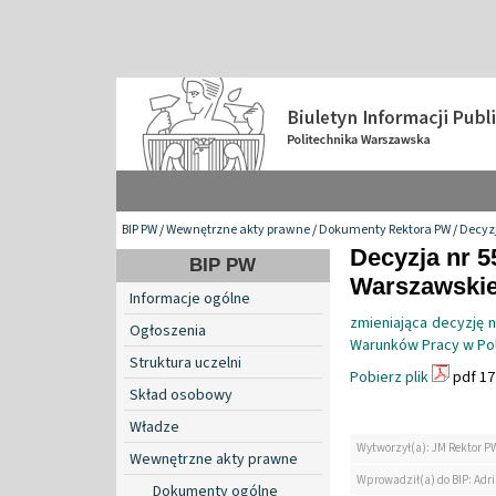
BIP PW
/
Wewnętrzne akty prawne
/
Dokumenty Rektora PW
/
Decyzj
Decyzja nr 5
BIP PW
Warszawskiej
Informacje ogólne
zmieniająca decyzję 
Ogłoszenia
Warunków Pracy w Pol
Struktura uczelni
Pobierz plik
pdf 17
Skład osobowy
Władze
Wytworzył(a): JM Rektor P
Wewnętrzne akty prawne
Wprowadził(a) do BIP: Ad
Dokumenty ogólne