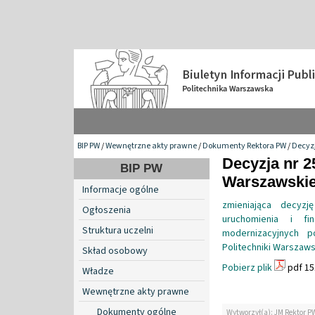
BIP PW
/
Wewnętrzne akty prawne
/
Dokumenty Rektora PW
/
Decyzj
Decyzja nr 2
BIP PW
Warszawskiej
Informacje ogólne
zmieniająca decyzj
Ogłoszenia
uruchomienia i fi
Struktura uczelni
modernizacyjnych 
Politechniki Warszaws
Skład osobowy
Pobierz plik
pdf 15
Władze
Wewnętrzne akty prawne
Dokumenty ogólne
Wytworzył(a): JM Rektor P