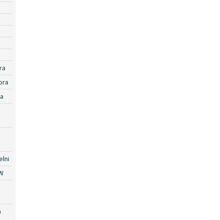
ra
ora
ra
lni
W
a