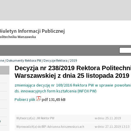
wne
/
Dokumenty Rektora PW
/
Decyzje Rektora
/
2019
Decyzja nr 238/2019 Rektora Politechn
Warszawskiej z dnia 25 listopada 2019 
zmieniająca decyzję nr 169/2016 Rektora PW w sprawie powołan
ds. innowacyjnych form kształcenia (INFOX PW)
Pobierz plik
pdf 131,65 kB
Wytworzył(a): JM Rektor PW
w dniu: 25.11.2019
e
Wprowadził(a) do BIP: Adrianna Aniszewska Łach
w dniu: 27.11.2019 13:13