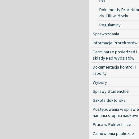
PW
Dokumenty Prorekto
ds. Filii w Płocku
Regulaminy
Sprawozdania
Informacje Prorektorów
Terminarze posiedzeń i
składy Rad Wydziałów
Dokumentacja kontroli i
raporty
Wybory
Sprawy Studenckie
Szkoła doktorska
Postępowania w sprawie
nadania stopnia naukow
Praca w Politechnice
Zamówienia publiczne