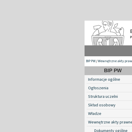
BIP PW
/
Wewnętrzne akty pra
BIP PW
Informacje ogólne
Ogłoszenia
Struktura uczelni
Skład osobowy
Władze
Wewnętrzne akty prawn
Dokumenty ogólne