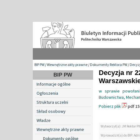
BIP PW
/
Wewnętrzne akty prawne
/
Dokumenty Rektora PW
/
Decyzj
Decyzja nr 2
BIP PW
Warszawskiej
Informacje ogólne
w sprawie powołani
Ogłoszenia
Budownictwa, Mechani
Struktura uczelni
Pobierz plik
pdf 15
Skład osobowy
Władze
Wytworzył(a): JM Rektor P
Wewnętrzne akty prawne
Wprowadził(a) do BIP: Ad
Dokumenty ogólne