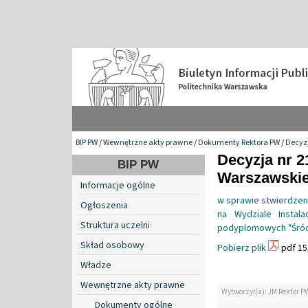
BIP PW
/
Wewnętrzne akty prawne
/
Dokumenty Rektora PW
/
Decyzj
Decyzja nr 2
BIP PW
Warszawskiej
Informacje ogólne
w sprawie stwierdzen
Ogłoszenia
na Wydziale Instala
Struktura uczelni
podyplomowych "Śród
Skład osobowy
Pobierz plik
pdf 15
Władze
Wewnętrzne akty prawne
Wytworzył(a): JM Rektor P
Dokumenty ogólne