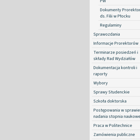
PW
Dokumenty Prorekto
ds. Filii w Płocku
Regulaminy
Sprawozdania
Informacje Prorektorów
Terminarze posiedzeń i
składy Rad Wydziałów
Dokumentacja kontroli i
raporty
Wybory
Sprawy Studenckie
Szkoła doktorska
Postępowania w sprawie
nadania stopnia naukow
Praca w Politechnice
Zamówienia publiczne