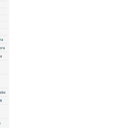
ra
ora
ra
lni
W
a