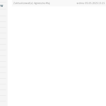
Zaktualizował(a): Agnieszka Maj
w dniu: 05.05.2025 15:15
PW