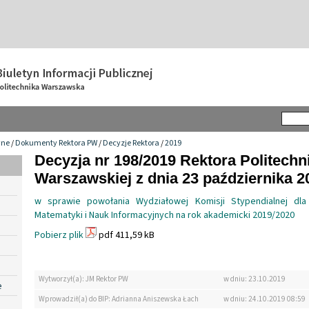
wne
/
Dokumenty Rektora PW
/
Decyzje Rektora
/
2019
Decyzja nr 198/2019 Rektora Politechn
Warszawskiej z dnia 23 października 20
w sprawie powołania Wydziałowej Komisji Stypendialnej dla
Matematyki i Nauk Informacyjnych na rok akademicki 2019/2020
Pobierz plik
pdf 411,59 kB
Wytworzył(a): JM Rektor PW
w dniu: 23.10.2019
e
Wprowadził(a) do BIP: Adrianna Aniszewska Łach
w dniu: 24.10.2019 08:59