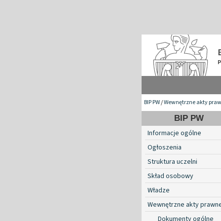
BIP PW
/
Wewnętrzne akty pra
BIP PW
Informacje ogólne
Ogłoszenia
Struktura uczelni
Skład osobowy
Władze
Wewnętrzne akty prawn
Dokumenty ogólne