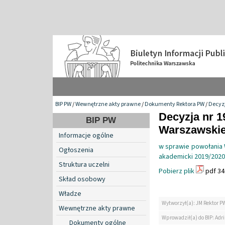
BIP PW
/
Wewnętrzne akty prawne
/
Dokumenty Rektora PW
/
Decyzj
Decyzja nr 1
BIP PW
Warszawskiej
Informacje ogólne
w sprawie powołania W
Ogłoszenia
akademicki 2019/2020
Struktura uczelni
Pobierz plik
pdf 34
Skład osobowy
Władze
Wytworzył(a): JM Rektor P
Wewnętrzne akty prawne
Wprowadził(a) do BIP: Ad
Dokumenty ogólne