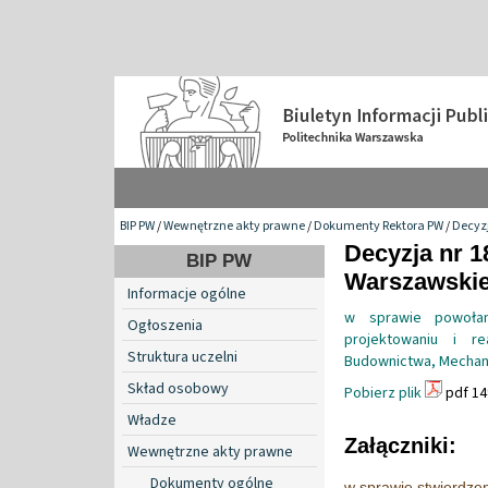
BIP PW
/
Wewnętrzne akty prawne
/
Dokumenty Rektora PW
/
Decyzj
Decyzja nr 1
BIP PW
Warszawskiej
Informacje ogólne
w sprawie powołan
Ogłoszenia
projektowaniu i re
Struktura uczelni
Budownictwa, Mechani
Skład osobowy
Pobierz plik
pdf 14
Władze
Załączniki:
Wewnętrzne akty prawne
Dokumenty ogólne
w sprawie stwierdze