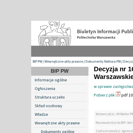
BIP PW
/
Wewnętrzne akty prawne
/
Dokumenty Rektora PW
/
Decyzj
Decyzja nr 1
BIP PW
Warszawskiej
Informacje ogólne
w sprawie zastępstwa
Ogłoszenia
Pobierz plik
pdf 10
Struktura uczelni
Skład osobowy
Władze
Wytworzył(a): JM Rektor P
Wewnętrzne akty prawne
Wprowadził(a) do BIP: Ad
Zaktualizował(a): Agniesz
Dokumenty ogólne