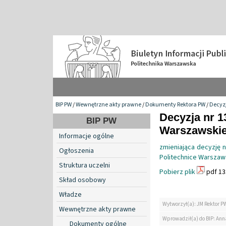
BIP PW
/
Wewnętrzne akty prawne
/
Dokumenty Rektora PW
/
Decyzj
Decyzja nr 1
BIP PW
Warszawskiej
Informacje ogólne
zmieniająca decyzję 
Ogłoszenia
Politechnice Warszaw
Struktura uczelni
Pobierz plik
pdf 13
Skład osobowy
Władze
Wytworzył(a): JM Rektor P
Wewnętrzne akty prawne
Wprowadził(a) do BIP: Ann
Dokumenty ogólne