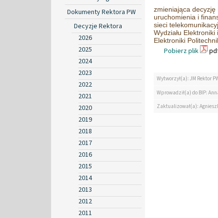
zmieniająca decyzję 
Dokumenty Rektora PW
uruchomienia i fina
sieci telekomunikac
Decyzje Rektora
Wydziału Elektroniki
2026
Elektroniki Politech
2025
Pobierz plik
pdf
2024
2023
Wytworzył(a): JM Rektor P
2022
Wprowadził(a) do BIP: Ann
2021
Zaktualizował(a): Agniesz
2020
2019
2018
2017
2016
2015
2014
2013
2012
2011