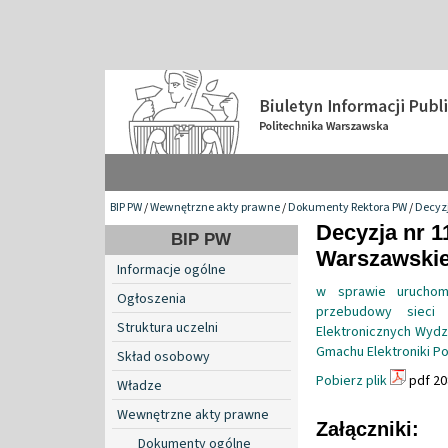
BIP PW
/
Wewnętrzne akty prawne
/
Dokumenty Rektora PW
/
Decyzj
Decyzja nr 1
BIP PW
Warszawskiej 
Informacje ogólne
w sprawie uruchomi
Ogłoszenia
przebudowy sieci 
Struktura uczelni
Elektronicznych Wydzi
Gmachu Elektroniki Po
Skład osobowy
Pobierz plik
pdf 20
Władze
Wewnętrzne akty prawne
Załączniki:
Dokumenty ogólne