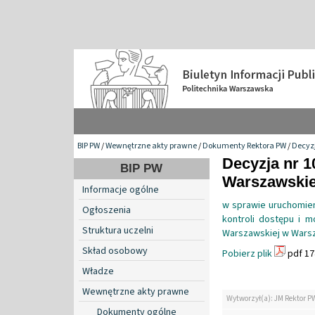
BIP PW
/
Wewnętrzne akty prawne
/
Dokumenty Rektora PW
/
Decyzj
Decyzja nr 1
BIP PW
Warszawskiej 
Informacje ogólne
w sprawie uruchomien
Ogłoszenia
kontroli dostępu i m
Struktura uczelni
Warszawskiej w Wars
Skład osobowy
Pobierz plik
pdf 17
Władze
Wewnętrzne akty prawne
Wytworzył(a): JM Rektor P
Dokumenty ogólne