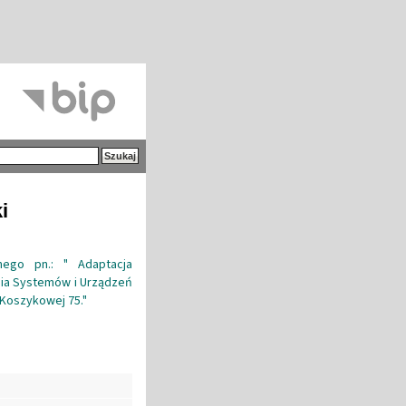
i
nego pn.: " Adaptacja
nia Systemów i Urządzeń
Koszykowej 75."