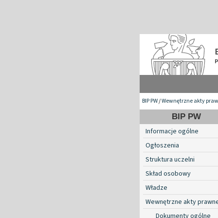
BIP PW
/
Wewnętrzne akty pra
BIP PW
Informacje ogólne
Ogłoszenia
Struktura uczelni
Skład osobowy
Władze
Wewnętrzne akty prawn
Dokumenty ogólne