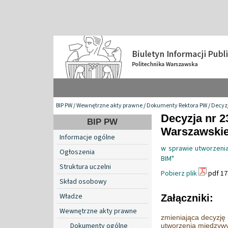
BIP PW
/
Wewnętrzne akty prawne
/
Dokumenty Rektora PW
/
Decyzj
Decyzja nr 2
BIP PW
Warszawskiej
Informacje ogólne
w sprawie utworzeni
Ogłoszenia
BIM"
Struktura uczelni
Pobierz plik
pdf 17
Skład osobowy
Władze
Załączniki:
Wewnętrzne akty prawne
zmieniająca decyzję 
Dokumenty ogólne
utworzenia międzywy