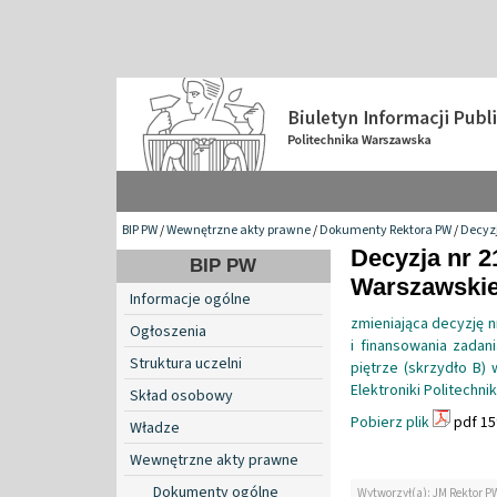
BIP PW
/
Wewnętrzne akty prawne
/
Dokumenty Rektora PW
/
Decyzj
Decyzja nr 2
BIP PW
Warszawskiej
Informacje ogólne
zmieniająca decyzję n
Ogłoszenia
i finansowania zadan
Struktura uczelni
piętrze (skrzydło B)
Elektroniki Politechn
Skład osobowy
Pobierz plik
pdf 15
Władze
Wewnętrzne akty prawne
Dokumenty ogólne
Wytworzył(a): JM Rektor P